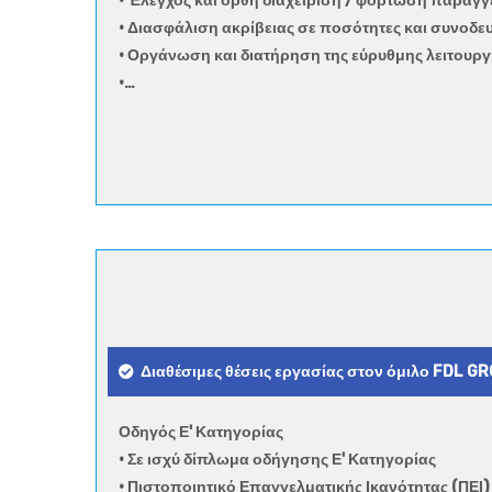
• Έλεγχος και ορθή διαχείριση / φόρτωση παραγγ
• Διασφάλιση ακρίβειας σε ποσότητες και συνοδε
• Οργάνωση και διατήρηση της εύρυθμης λειτουρ
•…
Διαθέσιμες θέσεις εργασίας στον όμιλο FDL G
Οδηγός Ε' Κατηγορίας
• Σε ισχύ δίπλωμα οδήγησης Ε' Κατηγορίας
• Πιστοποιητικό Επαγγελματικής Ικανότητας (ΠΕΙ)