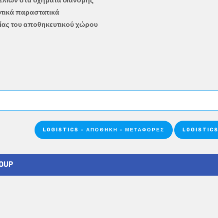
ελιών στα οχήματα διανομής
υτικά παραστατικά
γίας του αποθηκευτικού χώρου
LOGISTICS - ΑΠΟΘΉΚΗ - ΜΕΤΑΦΟΡΈΣ
LOGISTICS
ROUP