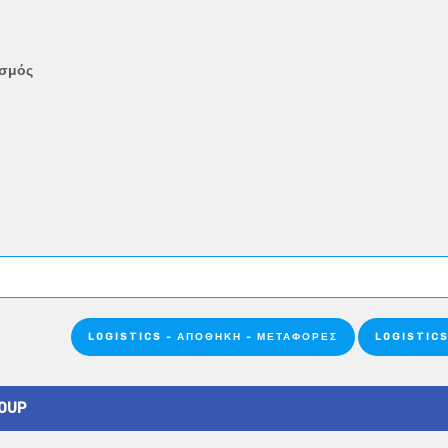
ισμός
LOGISTICS - ΑΠΟΘΉΚΗ - ΜΕΤΑΦΟΡΈΣ
LOGISTICS
ROUP