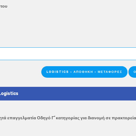
στου
LOGISTICS - ΑΠΟΘΉΚΗ - ΜΕΤΑΦΟΡΈΣ
Ο
Logistics
τά επαγγελματία Οδηγό Γ’ κατηγορίας για διανομή σε πρακτορεία