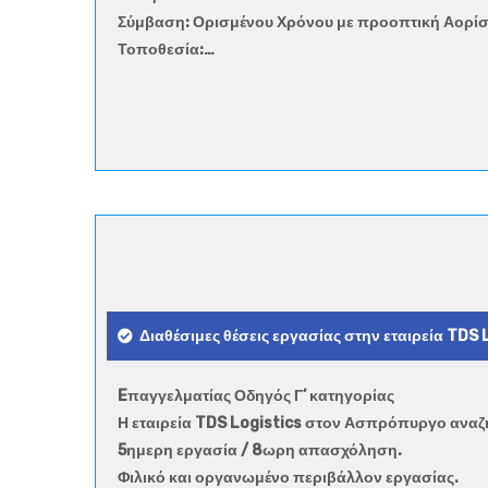
Σύμβαση: Ορισμένου Χρόνου με προοπτική Αορί
Τοποθεσία:…
Διαθέσιμες θέσεις εργασίας στην εταιρεία TDS 
Eπαγγελματίας Οδηγός Γ’ κατηγορίας
Η εταιρεία TDS Logistics στον Ασπρόπυργο αναζη
5ημερη εργασία / 8ωρη απασχόληση.
Φιλικό και οργανωμένο περιβάλλον εργασίας.