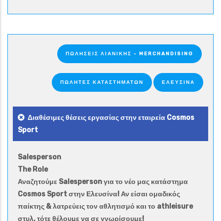
ΠΩΛΉΣΕΙΣ ΛΙΑΝΙΚΉΣ - MERCHANDISING
ΠΩΛΗΤΈΣ ΚΑΤΑΣΤΗΜΆΤΩΝ
ΕΛΕΥΣΙΝΑ
Διαθέσιμες θέσεις εργασίας στην εταιρεία Cosmos
Sport
Salesperson
The Role
Αναζητούμε Salesperson για το νέο μας κατάστημα
Cosmos Sport στην Ελευσίνα! Αν είσαι ομαδικός
παίκτης & λατρεύεις τον αθλητισμό και το athleisure
στυλ, τότε θέλουμε να σε γνωρίσουμε!