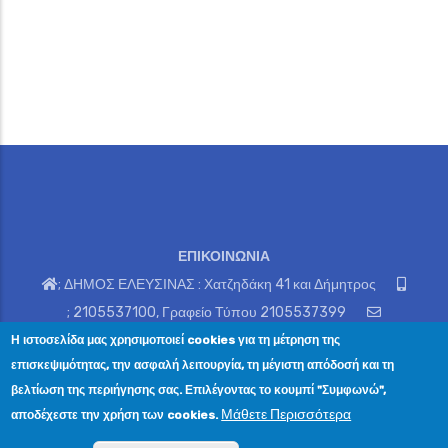
ΕΠΙΚΟΙΝΩΝΙΑ
; ΔΗΜΟΣ ΕΛΕΥΣΙΝΑΣ : Χατζηδάκη 41 και Δήμητρος
; 2105537100, Γραφείο Τύπου 2105537399
;
grtypou@elefsina.gr
Η ιστοσελίδα μας χρησιμοποιεί cookies για τη μέτρηση της
επισκεψιμότητας, την ασφαλή λειτουργία, τη μέγιστη απόδοσή και τη
βελτίωση της περιήγησης σας. Επιλέγοντας το κουμπί "Συμφωνώ",
Μάθετε Περισσότερα
αποδέχεστε την χρήση των cookies.
© Copyright
PublicOTA
2024. All Rights Reserved.